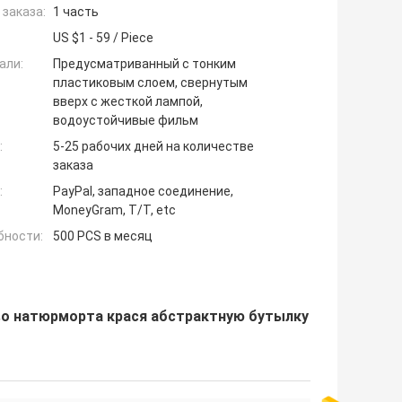
заказа:
1 часть
US $1 - 59 / Piece
али:
Предусматриванный с тонким
пластиковым слоем, свернутым
вверх с жесткой лампой,
водоустойчивые фильм
:
5-25 рабочих дней на количестве
заказа
:
PayPal, западное соединение,
MoneyGram, T/T, etc
бности:
500 PCS в месяц
во натюрморта крася абстрактную бутылку