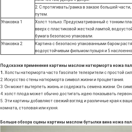
2. С протягивать/рамка в заказе большей части
путем.
Упаковка 1
Холст только: Предусматриванный с тонким пл
вверх с пластиковой жесткой лампой, водоусто
бумага безопасно упаковали.
Упаковка 2
Картина с безопасно упакованными баром раст
водоустойчивым фильмом пузыря и 5 наслоенно
Подсказки применения картины маслом натюрморта ножа па
1.
Холсты натюрморта часто fascinate телезрители с простой сил
2. Искусство стены натюрморта символ жизни и процветания.
3. Он может вытерпеть жизнь и содержать семена жизни. Он сим
4. холст плода может обычно достигать идею показывать первон
5. Эти картины добавляют свежий взгляд и различные края к в
комната, столовая или кухня.
Больше обзора сцены картины маслом бутылки вина ножа па