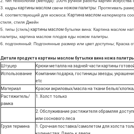
2. тип технологии (метода): 100% ручной работы картин искусства
3. кадры
картины маслом
свечи
ножом палитры
: Протягивать рамк
4. соответствующий для космоса:
Картина маслом
натюрморта соо
стиля, стиля Джейн
5. типы (стиль)
картины маслом
бутылки вина: Картина маслом на
палитры, картина маслом плодов еды ножом палитры.
6. подгонянный: Подгонянные размер или цвет доступны; Краска о
Детали продукта картины маслом бутылки вина ножа палитры
Штуцер
Крюки металла на задней части картины готово
Использование
Компании подарка, гостиницы звезды, украшение
etc
Материал
Краски акриловых/масла на ткани белья/хлопк
Растяжитель/
1. Холст только
рамка
2.
Обслуживание растяжителя обрамляя доступн
или соснового леса
Грузя термина
1. Срочная поставка/самолетом для холста тол
количества; Дверь к двери.