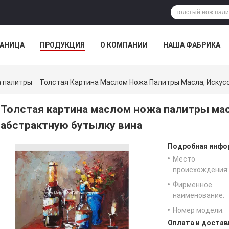
РАНИЦА
ПРОДУКЦИЯ
О КОМПАНИИ
НАША ФАБРИКА
ВСЕ СЛУЧАИ
а палитры
Толстая Картина Маслом Ножа Палитры Масла, Искус
Толстая картина маслом ножа палитры мас
абстрактную бутылку вина
Подробная инфор
Место
происхождения:
Фирменное
наименование:
Номер модели:
Оплата и достав