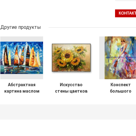
Другие продукты
Абстрактная
Искусство
Конспект
картина маслом
стены цветков
большого
парусного судна
картины маслом
толстого
ножом палитры/
ножа палитры
холста
покрашенной
солнцецвета
женщины
вручную
для спальни
картины масл
толстой
ножа палитр
картиной
масла
маслом
красочный