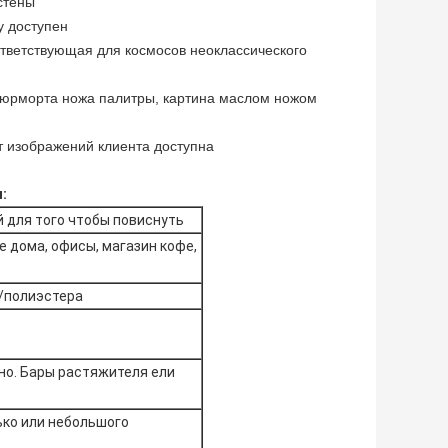
 стены
у доступен
тветствующая для космосов неоклассического
тюрморта ножа палитры, картина маслом ножом
т изображений клиента доступна
:
й для того чтобы повиснуть
 дома, офисы, магазин кофе,
а/полиэстера
о. Бары растяжителя ели
ько или небольшого