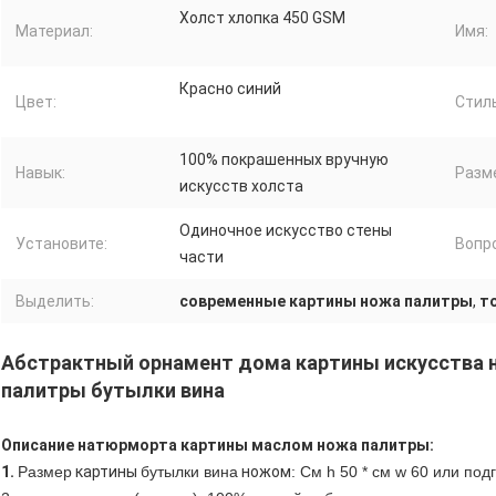
Холст хлопка 450 GSM
Материал:
Имя:
Красно синий
Цвет:
Стиль
100% покрашенных вручную
Навык:
Разм
искусств холста
Одиночное искусство стены
Установите:
Вопр
части
Выделить:
современные картины ножа палитры
,
т
Абстрактный орнамент дома картины искусства
палитры бутылки вина
Описание натюрморта картины маслом ножа палитры
:
1.
Размер
картины
бутылки вина
ножом
: См h 50 * см w 60 или под