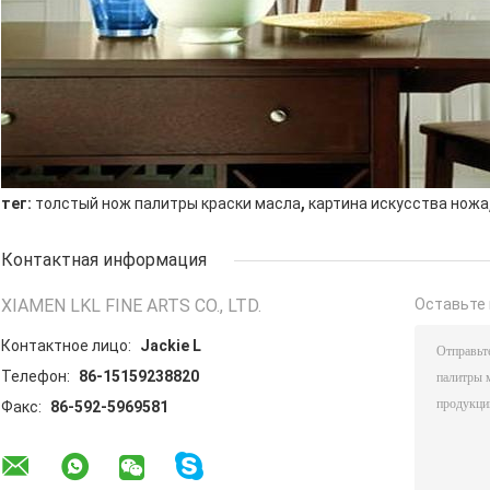
,
тег:
толстый нож палитры краски масла
картина искусства ножа
Контактная информация
XIAMEN LKL FINE ARTS CO., LTD.
Оставьте 
Контактное лицо:
Jackie L
Телефон:
86-15159238820
Факс:
86-592-5969581