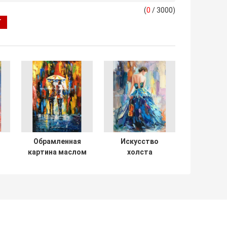
(
0
/ 3000)
Обрамленная
Искусство
картина маслом
холста
ножа палитры на
конспекта
холсте,
женщины
девушках
женской
ом
зонтика картин
картины маслом
ы
абстрактного
ножа Palettle
искусства
красочное