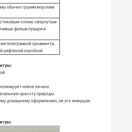
, мы обычно грузим морским
астиковым слоем, свернутым
йчивые фильм пузыря и
яжителя/рамкой орнамента,
й рифленой коробкой.
литры:
ой.
волизирует новое начало.
ачальную красоту природы.
ашему домашнему оформлению, ли это живущая
литры: