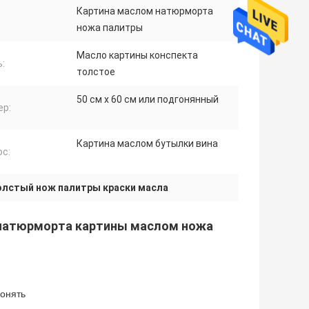
Картина маслом натюрморта
ножа палитры
Масло картины конспекта
:
толстое
50 см x 60 см или подгонянный
ер:
Картина маслом бутылки вина
ос:
олстый нож палитры краски масла
 натюрморта картины маслом ножа
гонять