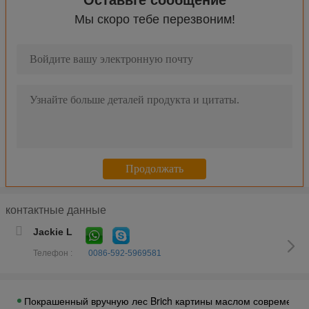
Оставьте сообщение
Мы скоро тебе перезвоним!
Портреты картины маслом холста изготовленные на заказ от
Личный изготовленный на заказ холст портретов масла семь
Handmade картина маслом современного искусства/флористи
Большая современная ткань полиэстера людей музыки карт
Покрашенное вручную абстрактное искусство холста крася п
Абстрактное оранжевое оформление стены картины холста п
Картина современного искусства декоративной картины Тоск
Оформление компаний деревни Тосканы современной абстра
контактные данные
Покрашенная вручную испанская картина маслом/женское кра
Jackie L
Искусство стены игры попа казино холста картины маслом с
Телефон :
0086-592-5969581
Оформление комнаты саксофона холста изготовленного на за
Обрамленная аппаратура саксофона картины маслом совреме
Покрашенный вручную лес Brich картины маслом современног