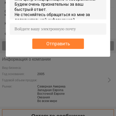
Первоначальные пейзажные
Картина маслом Парижа
живописи масла
Среднеземноморская картина
Картины маслом Винсента ван
маслом
Гога
Картина маслом людей
Картины маслом Клод Monet
Флористическая картина маслом
Картина маслом шлюпок
Отправить
Осмотрите все > продуктов;
Информация о компании
Вид бизнеса:
Год основания:
2005
Годовой объем продаж:
Рынки:
Северная Америка
Западная Европа
Восточной Европе
Океания
Во всем мире