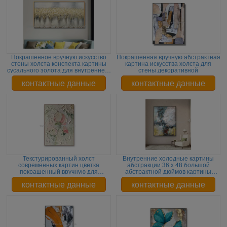
Покрашенное вручную искусство
Покрашенная вручную абстрактная
стены холста конспекта картины
картина искусства холста для
сусального золота для внутреннего
стены декоративной
художественного оформления
контактные данные
контактные данные
Текстурированный холст
Внутренние холодные картины
современных картин цветка
абстракции 36 x 48 большой
покрашенный вручную для
абстрактной дюймов картины
внутреннего художественного
искусства стены холста
оформления
контактные данные
контактные данные