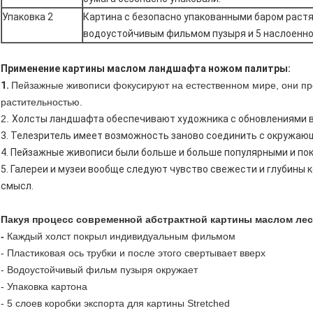
Упаковка 2
Картина с безопасно упакованными баром раст
водоустойчивым фильмом пузыря и 5 наслоенно
Применение картины маслом ландшафта ножом палитры:
1.
Пейзажные живописи фокусируют на естественном мире, они п
растительностью.
2.
Холсты ландшафта обеспечивают художника с обновлениями в 
3. Телезритель имеет возможность заново соединить с окружаю
4. Пейзажные живописи были больше и больше популярными и по
5. Галереи и музеи вообще следуют чувство свежести и глубины
смысл.
Пакуя процесс современной абстрактной картины маслом лес
-
Каждый холст покрыл индивидуальным фильмом
- Пластиковая ось трубки и после этого свертывает вверх
- Водоустойчивый фильм пузыря окружает
- Упаковка картона
- 5 слоев коробки экспорта для картины Stretched