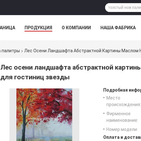
РАНИЦА
ПРОДУКЦИЯ
О КОМПАНИИ
НАША ФАБРИКА
ВСЕ СЛУЧАИ
а палитры
Лес Осени Ландшафта Абстрактной Картины Маслом 
Лес осени ландшафта абстрактной картин
для гостиниц звезды
Подробная инфор
Место
происхождения:
Фирменное
наименование:
Номер модели:
Оплата и достав