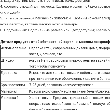
3. кадры
картины маслом
: Протягивать рамку доступен
4. соответствующий для космоса: Картина маслом пейзажа соотве
стиля Джейн
5. типы современной
пейзажной живописи
:
Картины ножом палит
ножа палитры, картина маслом ножом палитры.
6. Подгонянный: Подгонянные размер или цвет доступны; Краска о
Детали продукта этой абстрактной картины маслом ландшаф
Использование
Отделка стен, современный дизайн дома, подар
звезды, офисов, etc
Штуцер
ноготь Не-трассировки и крюк стены на задней ч
того чтобы повиснуть.
Доставка
Выразите для холста только и небольшого заказ
протягиванных или обрамленных картин в боль
Срок поставки
7-25 дней, согласно количеству заказа
Материал
Краски акриловых/масла на ткани белья/хлопк
Упаковка 1
Холст только: Предусматриванный с тонким пл
вверх с пластиковой жесткой лампой, водоусто
бумага безопасно упаковали.