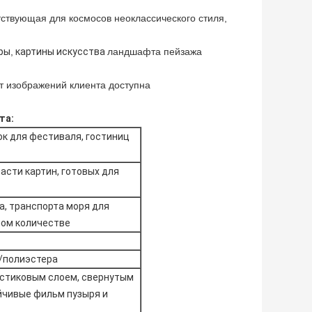
тствующая для космосов неоклассического стиля,
ры
,
картины искусства
ландшафта пейзажа
т изображений клиента доступна
та:
ок для фестиваля, гостиниц
асти картин, готовых для
а, транспорта моря для
шом количестве
а/полиэстера
астиковым слоем, свернутым
йчивые фильм пузыря и