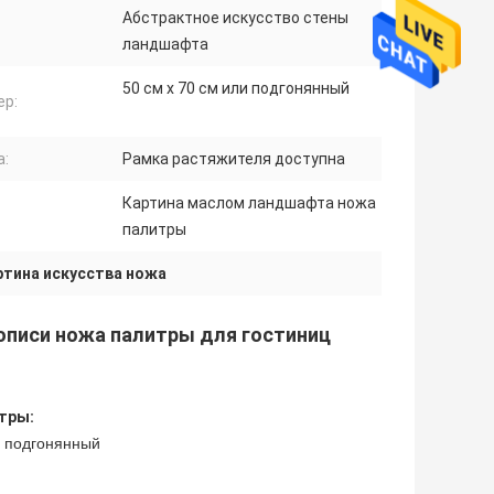
Абстрактное искусство стены
ландшафта
50 см x 70 см или подгонянный
ер:
а:
Рамка растяжителя доступна
Картина маслом ландшафта ножа
палитры
ртина искусства ножа
описи ножа палитры для гостиниц
тры:
и подгонянный