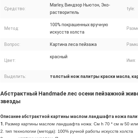
Marley, Виндзор Ньютон, Эко-
Средство:
tyle:
растворитель
100% покрашенных вручную
Метод:
Разм
искусств холста
Вопрос:
Картина леса пейзажа
Рамк
красный
Цвет:
Имя:
Выделить:
толстый нож палитры краски масла
,
ка
Абстрактный Handmade лес осени пейзажной жив
звезды
Описание абстрактной картины маслом ландшафта ножа пали
1.
Размер картины маслом ландшафта ножа: См h 70 * см w 50 ил
2. тип технологии (метода): 100% ручной работы искусств холста