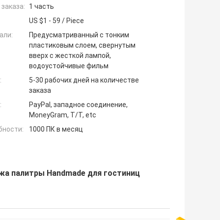
заказа:
1 часть
US $1 - 59 / Piece
али:
Предусматриванный с тонким
пластиковым слоем, свернутым
вверх с жесткой лампой,
водоустойчивые фильм
:
5-30 рабочих дней на количестве
заказа
:
PayPal, западное соединение,
MoneyGram, T/T, etc
бности:
1000 ПК в месяц
жа палитры Handmade для гостиниц