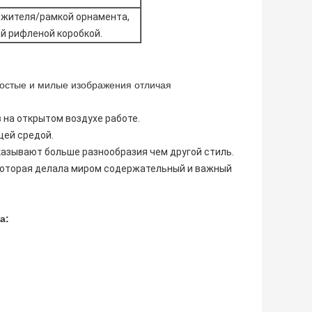
яжителя/рамкой орнамента,
й рифленой коробкой.
ростые и милые изображения отличая
на открытом воздухе работе.
щей средой.
казывают больше разнообразия чем другой стиль.
 которая делала миром содержательный и важный
а: