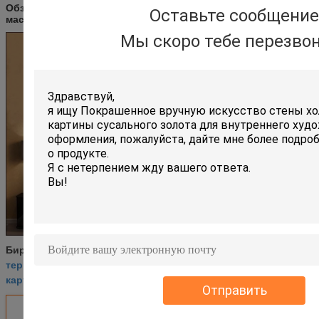
Обзор сцены виноградников ван Гога красных на картине
Оставьте сообщение
маслом Arles:
Мы скоро тебе перезво
картины натюрморта ван Гога
Бирки:
,
терраса кафа ван Гога вечером
,
картина солнцецвета ван Гога
Отправить
Получить лучшую цену для