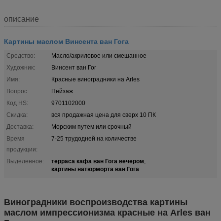
описание
Картины маслом Винсента ван Гога
Средство:
Масло/акриловое или смешанное
Художник:
Винсент ван Гог
Имя:
Красные виноградники на Arles
Вопрос:
Пейзаж
Код HS:
9701102000
Скидка:
вся продажная цена для сверх 10 ПК
Доставка:
Морским путем или срочный
Время
7-25 трудодней на количестве
продукции:
терраса кафа ван Гога вечером
Выделенное:
,
картины натюрморта ван Гога
Виноградники воспроизводства картины
маслом импрессионизма красные на Arles ван