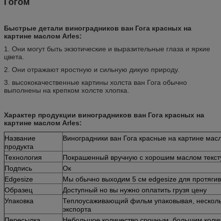
Гогом
Быстрые детали виноградников ван Гога красных на
картине маслом Arles:
1. Они могут быть экзотические и выразительные глаза и яркие
цвета.
2. Они отражают яростную и сильную дикую природу.
3. высококачественные картины холста ван Гога обычно
выполнены на крепком холсте хлопка.
Характер продукции виноградников ван Гога красных на
картине маслом Arles:
Название
Виноградники ван Гога красные на картине масл
продукта
Технология
Покрашенный вручную с хорошим маслом текс
Подпись
Ок
Edgesize
Мы обычно выходим 5 см edgesize для протягив
Образец
Доступный но вы нужно оплатить грузя цену
Упаковка
Теплоусаживающий фильм упаковывая, нескольк
экспорта
Пересылка
Небольшое количество срочным, большим коли