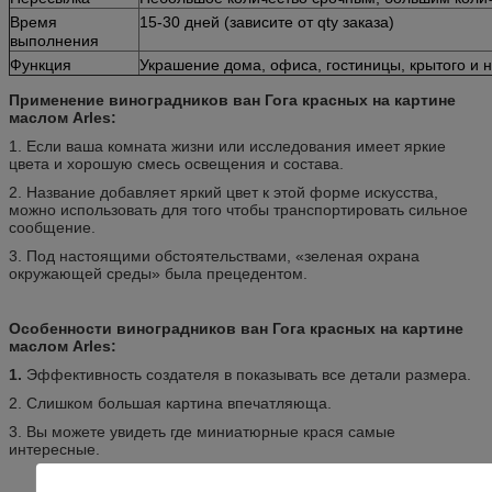
Время
15-30 дней (зависите от qty заказа)
выполнения
Функция
Украшение дома, офиса, гостиницы, крытого и н
Применение виноградников ван Гога красных на картине
маслом Arles:
1. Если ваша комната жизни или исследования имеет яркие
цвета и хорошую смесь освещения и состава.
2. Название добавляет яркий цвет к этой форме искусства,
можно использовать для того чтобы транспортировать сильное
сообщение.
3. Под настоящими обстоятельствами, «зеленая охрана
окружающей среды» была прецедентом.
Особенности виноградников ван Гога красных на картине
маслом Arles:
1.
Эффективность создателя в показывать все детали размера.
2. Слишком большая картина впечатляюща.
3. Вы можете увидеть где миниатюрные крася самые
интересные.