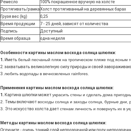
Ремесло
100% покрашенное вручную на холсте
Протягивать/рамка
Холст протягиванный на деревянных барах
Грузя вес (kg)
0,25
Время продукции
7 - 25 дней, зависят от количества
Подпись
Доступный
Время образца
одна неделя
Особенности картины маслом восхода солнца шлюпки:
1.
Иметь
белый песчаный пляж на тропическом пляже под ясным 
2. захватывать великолепную силу природы и своей заворажива
3.
любить водопады в вечнозеленых rainfores.
Применения картины маслом восхода солнца шлюпки:
1.
Картина шлюпки может
украсить стены и сделать дома пригодн
2.
Темы включают
восходы солнца и заходы солнца, бурные дни, р
3.
Это искусство холста дает
стенам личность и повернуть их в у
Методы картины маслом восхода солнца шлюпки:
Оглушите - очень тонкий слой непрозрачной или полу-непрозрачн