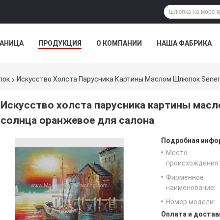
РАНИЦА
ПРОДУКЦИЯ
О КОМПАНИИ
НАША ФАБРИКА
ВСЕ СЛУЧАИ
пок
Искусство Холста Парусника Картины Маслом Шлюпок Sener
Искусство холста парусника картины масл
солнца оранжевое для салона
Подробная инфор
Место
происхождения:
Фирменное
наименование:
Номер модели:
Оплата и достав