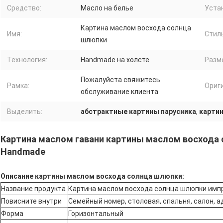
Средство:
Масло на белье
Уста
Картина маслом восхода солнца
Имя:
Стиль
шлюпки
Технология:
Handmade на холсте
Разм
Пожалуйста свяжитесь
Рамка:
Ориг
обслуживание клиента
Выделить:
абстрактные картины парусника
,
карти
Картина маслом гавани картины маслом восхода
Handmade
Описание картины маслом восхода солнца шлюпки:
Название продукта
Картина маслом восхода солнца шлюпки имп
Повисните внутри
Семейный номер, столовая, спальня, салон,
Форма
Горизонтальный