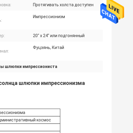
новка:
Протягивать холста доступен
Импрессионизм
:
ер:
20" x 24" или подгонянный
Фуцзянь, Китай
инал:
ны шлюпки импрессиониста
 солнца шлюпки импрессионизма
рессионизма
 административный космос