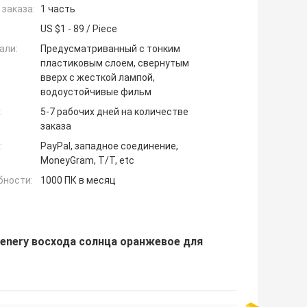
заказа:
1 часть
US $1 - 89 / Piece
али:
Предусматриванный с тонким
пластиковым слоем, свернутым
вверх с жесткой лампой,
водоустойчивые фильм
:
5-7 рабочих дней на количестве
заказа
:
PayPal, западное соединение,
MoneyGram, T/T, etc
бности:
1000 ПК в месяц
enery восхода солнца оранжевое для