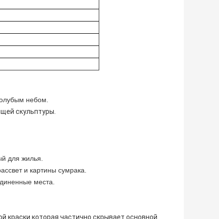
голубым небом.
ющей скульптуры.
ый для жилья.
ассвет и картины сумрака.
единенные места.
ой краски которая частично скрывает основной