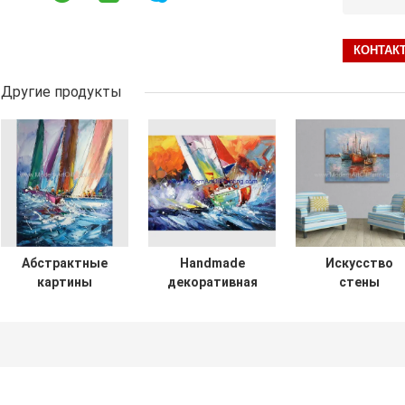
Другие продукты
Абстрактные
Handmade
Искусство
картины
декоративная
стены
парусников ножа
картина маслом
конспекта
палитры,
Seascape ножом
панели картин
покрашенное
для домашнего
маслом
вручную
украшения
рыбацких лодо
толстое
восхода солнц
искусство
одиночное