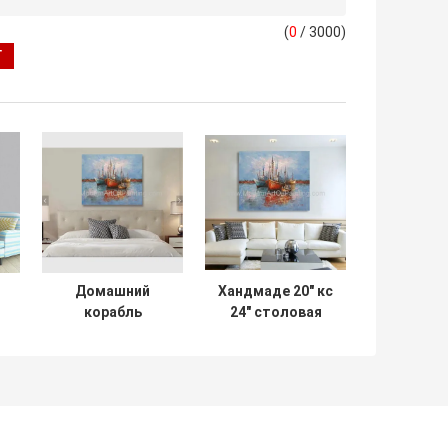
(
0
/ 3000)
Домашний
Хандмаде 20" кс
корабль
24" столовая
украшения на
картины маслом
ы
море картина
шлюпок
маслом 40 х 50
импрессионизма
к
ручная роспись
а