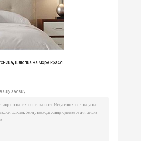
,
усника
шлюпка на море крася
вашу заявку