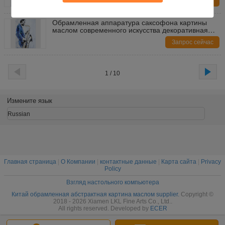
Запрос сейчас
Обрамленная аппаратура саксофона картины
маслом современного искусства декоративная
для домашнего интерьера
Запрос сейчас
1 / 10
Измените язык
Russian
Главная страница
|
О Компании
|
контактные данные
|
Карта сайта
|
Privacy
Policy
Взгляд настольного компьютера
Китай обрамленная абстрактная картина маслом supplier.
Copyright ©
2018 - 2026 Xiamen LKL Fine Arts Co., Ltd..
All rights reserved. Developed by
ECER