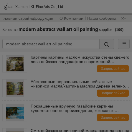
Xiamen LKL Fine Arts Co., Ltd.
Главная страница
Продукция
О Компании
Наша фабрика
>>
modern abstract wall art oil painting
Качество
supplier.
(100)
Картины картины маслом искусства стены свежего
леса пейзажа ландшафтов современной
абстрактной
Запрос сейчас
Абстрактные первоначальные пейзажные
живописи масла/картина маслом дерева зеленого
цвета дуба на холсте
Запрос сейчас
Покрашенные вручную гавайские картины
художественного произведения, кокосовые
пальмы картина маслом на холсте
Запрос сейчас
См x пейзажных живописей масла восхода солнца