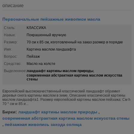
описание
Первоначальные пейзажные живописи масла
Стиль:
КЛАССИКА
Навык:
Покрашенный вручную
Размер:
70 см x 85 см, изготовленный на заказ размер в порядке
Имя:
Картина маслом ландшафта
Вопрос:
Пейзаж
Средство:
Масло на холсте
ландшафт картины маслом природы
Выделенное:
,
современная абстрактная картина маслом искусства
стены
Европейский высококачественный классический ландшафт обрамил
деревья снега картины маслом в зиме. Описание классической картины
маслом ландшафта1. Размер европейской картины маслом пейзажа: См h
70 * см w 85 и...
ландшафт картины маслом природы
Бирки:
,
современная абстрактная картина маслом искусства стены
пейзажная живопись захода солнца
,