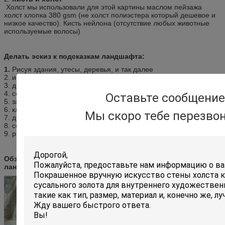
Холст мы использовали для этой картины маслом пейзажа
холст хлопка 380 gsm (не холст полиэстера который дешевое и
низкое качество). Кисть нейлона (отсутствие любых животные
используемые волосы)
Делать эскиз к подсказкам ландшафта:
1.
Рисуя здания, утесы, деревья, и так далее
2. интегрируя перспектива, масштаб, и пропорция
3. делающ эскиз к с картиной в разуме
4. собирать ваши материалы
Оставьте сообщение
5. захватывать условия изменения
6. кладущ все вместе в студию
Мы скоро тебе перезво
7. думающ внутри рамки
8. создание атмосферы и настроения
9. рисующ с тенью и светом
Обзор детали классическим картины маслом обрамленной
ландшафтом: