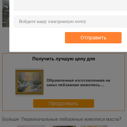
Отправить
Получить лучшую цену для
Обрамленная изготовленная на
заказ пейзажная живопись
зимы со стилем снега нео-
классическим
Продолжать
Первоначальные пейзажные живописи масла
Больше