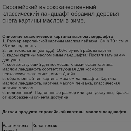
Европейский высококачественный
классический ландшафт обрамил деревья
снега картины маслом в зиме.
Описание классической картины маслом ландшафта
1.
Размер европейской
картины маслом
пейзажа: См h 70 * см w
85 или подгонять
2. тип технологии (метода): 100% ручной работы картин
3. кадры
картины маслом
зимы ландшафта: Протягивать рамку
доступен
4. соответствующий для космосов: классическая
картина
маслом
ландшафта соответствующая для космосов
неоклассического стиля, стиля Джейн
5.
обрамленный
тип
картины маслом
ландшафта: Картина
маслом ландшафта, картина маслом пейзажа, классическая
картина маслом
6. подгонянный: Подгонянные размер или цвет доступны; Краска
от изображений клиента доступна
Детали продукта европейской картины маслом ландшафта:
Растяжитель/
Холст только
рамка 1