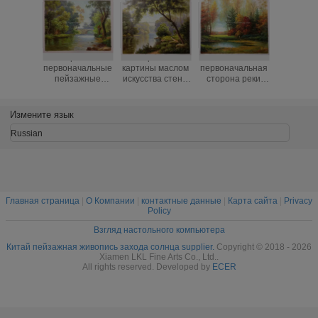
Абстрактные
Картины
Классическая
Абстра
первоначальные
картины маслом
первоначальная
первонач
пейзажные
искусства стены
сторона реки
пейза
живописи масла/
свежего леса
пейзажных
живописи
картина маслом
пейзажа
живописей масла
картина 
дерева зеленого
ландшафтов
для оформления
дерева з
Измените язык
цвета дуба на
современной
стены
цвета д
холсте
абстрактной
холс
Russian
Главная страница
|
О Компании
|
контактные данные
|
Карта сайта
|
Privacy
Policy
Взгляд настольного компьютера
Китай пейзажная живопись захода солнца supplier.
Copyright © 2018 - 2026
Xiamen LKL Fine Arts Co., Ltd..
All rights reserved. Developed by
ECER