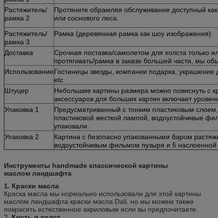
Растяжитель/
Протяните обрамляя обслуживание доступный как 
рамка 2
или соснового леса.
Растяжитель/
Рамка (деревянная рамка как шоу изображения)
рамка 3
Доставка
Срочная поставка/самолетом для холста только и
протягивать/рамка в заказе большей части, мы об
Использование
Гостиницы звезды, компании подарка, украшение 
etc
Штуцер
Небольшие картины размера можно повиснуть с кр
аксессуаров для больших картин включает уровень,
Упаковка 1
Предусматриванный с тонким пластиковым слоем,
пластиковой жесткой лампой, водоустойчивые фил
упаковали.
Упаковка 2
Картина с безопасно упакованными баром растяж
водоустойчивым фильмом пузыря и 5 наслоенной
Инструменты handmade классической картины
маслом ландшафта
1. Краски масла
Краска масла мы нормально использовали для этой картины
маслом ландшафта краски масла Dali, но мы можем также
покрасить естественное акриловым если вы предпочитаете.
2.
Кисть и холст