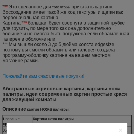
***
Это сделанное для
приказать картину.
того чтобы
Воссоздание имеет такой же ход текстуры и щетки как
первоначальная картина.
Картина
***
большая будет свернута в защитной трубке
для грузить, по мере того как она дополнительно
большие и не смогла быть погружена если обрамленная
галерея в оболочке или.
***
Мы вышли около 3 до 5 дюйма холста edgesize
поэтому вы смогли обрамить или галерея создала
программу-оболочку картина на вашем местном
магазине рамки.
Пожелайте вам счастливые покупки!
Абстрактные акриловые картины, картины ножа
палитры, идеи современных картин простые крася
для живущей комнаты
Описание
ножа
:
картин
палитры
Название
Картина ножа палитры
продукта
Художник
Мария d, этот художник хорошо на абстрактных