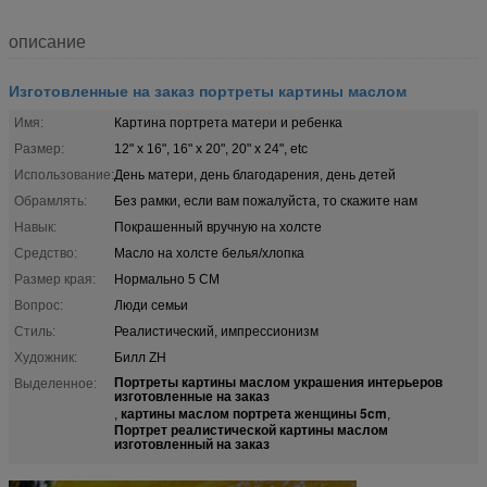
описание
Изготовленные на заказ портреты картины маслом
Имя:
Картина портрета матери и ребенка
Размер:
12" x 16", 16" x 20", 20" x 24", etc
Использование:
День матери, день благодарения, день детей
Обрамлять:
Без рамки, если вам пожалуйста, то скажите нам
Навык:
Покрашенный вручную на холсте
Средство:
Масло на холсте белья/хлопка
Размер края:
Нормально 5 СМ
Вопрос:
Люди семьи
Стиль:
Реалистический, импрессионизм
Художник:
Билл ZH
Портреты картины маслом украшения интерьеров
Выделенное:
изготовленные на заказ
картины маслом портрета женщины 5cm
,
,
Портрет реалистической картины маслом
изготовленный на заказ