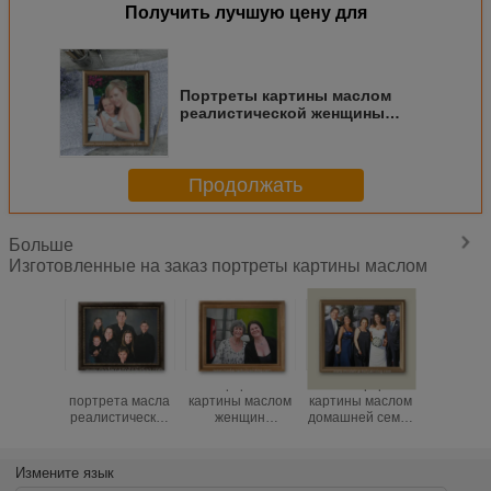
Получить лучшую цену для
Портреты картины маслом
реалистической женщины
изготовленные на заказ от
украшения интерьеров 5cm
фото
Продолжать
Больше
Изготовленные на заказ портреты картины маслом
Холст 5cm
Портреты
Холст портретов
Портр
портрета масла
картины маслом
картины маслом
картины 
реалистических
женщин
домашней семьи
детей 
людей семьи
изготовленные
украшения
изготов
изготовленный
на заказ
изготовленный
на за
на заказ для
Handmade от
на заказ от фото
реалисти
Измените язык
украшения дома
фотоснимка
5cm
от ф