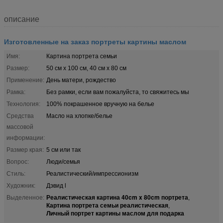
описание
Изготовленные на заказ портреты картины маслом
Имя:
Картина портрета семьи
Размер:
50 см x 100 см, 40 см x 80 см
Применение:
День матери, рождество
Рамка:
Без рамки, если вам пожалуйста, то свяжитесь мы
Технология:
100% покрашенное вручную на белье
Средства
Масло на хлопке/белье
массовой
информации:
Размер края:
5 см или так
Вопрос:
Люди/семья
Стиль:
Реалистический/импрессионизм
Художник:
Дэвид l
Реалистическая картина 40cm x 80cm портрета
Выделенное:
,
Картина портрета семьи реалистическая
,
Личный портрет картины маслом для подарка