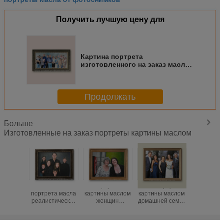
Получить лучшую цену для
Картина портрета
изготовленного на заказ масла
людей семьи реалистическая
на см x праздничного подарка
40 80 см
Продолжать
Больше
Изготовленные на заказ портреты картины маслом
Холст 5cm
Портреты
Холст портретов
Портр
портрета масла
картины маслом
картины маслом
картины 
реалистических
женщин
домашней семьи
детей 
людей семьи
изготовленные
украшения
изготов
изготовленный
на заказ
изготовленный
на за