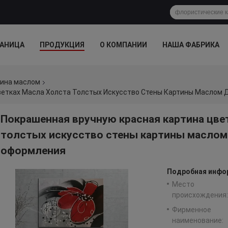
РАНИЦА
ПРОДУКЦИЯ
О КОМПАНИИ
НАША ФАБРИКА
тина маслом
Покрашенная вручную красная картина цвет
толстых искусство стены картины маслом
оформления
Подробная инфор
Место
происхождения:
Фирменное
наименование: