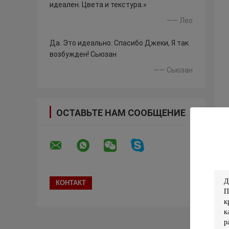
идеален. Цвета и текстура.»
—— Лео
Да. Это идеально. Спасибо Джеки, Я так
возбужден! Сьюзан
—— Сьюзан
ОСТАВЬТЕ НАМ СООБЩЕНИЕ