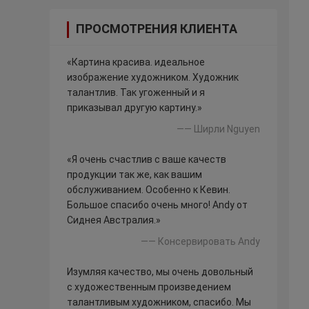
ПРОСМОТРЕНИЯ КЛИЕНТА
«Картина красива. идеальное
изображение художником. Художник
талантлив. Так угоженный и я
приказывал другую картину.»
—— Ширли Nguyen
«Я очень счастлив с ваше качеств
продукции так же, как вашим
обслуживанием. Особенно к Кевин.
Большое спасибо очень много! Andy от
Сиднея Австралия.»
—— Консервировать Andy
Изумляя качество, мы очень довольный
с художественным произведением
талантливым художником, спасибо. Мы