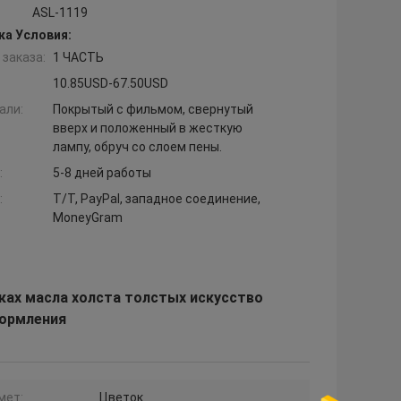
ASL-1119
ка Условия:
заказа:
1 ЧАСТЬ
10.85USD-67.50USD
али:
Покрытый с фильмом, свернутый
вверх и положенный в жесткую
лампу, обруч со слоем пены.
:
5-8 дней работы
:
T/T, PayPal, западное соединение,
MoneyGram
ках масла холста толстых искусство
формления
мет:
Цветок