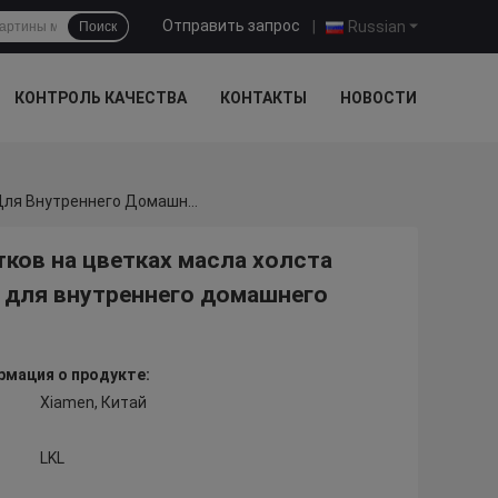
Отправить запрос
|
Russian
Поиск
КОНТРОЛЬ КАЧЕСТВА
КОНТАКТЫ
НОВОСТИ
Покрашенная Вручную Красная Картина Цветков На Цветках Масла Холста Толстых Искусство Стены Картины Маслом Для Внутреннего Домашнего Оформления
ков на цветках масла холста
 для внутреннего домашнего
мация о продукте:
Xiamen, Китай
LKL