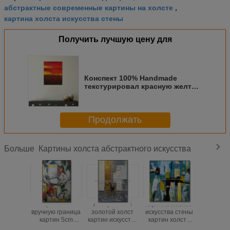
абстрактные современные картины на холсте
,
картина холста искусства стены
Получить лучшую цену для
Конспект 100% Handmade
текстурировал красную желтую
картину маслом на искусстве
стены холста современном
нордическом для внутреннего
Продолжать
художественного оформления
Картины холста абстрактного искусства
Больше
Покрашенная
Абстрактный
Картина маслом
Покраш
вручную граница
золотой холст
искусства стены
вручную 
картин 5cm
картин искусства
картин холста
холс
холста
3D
абстрактного
абстрак